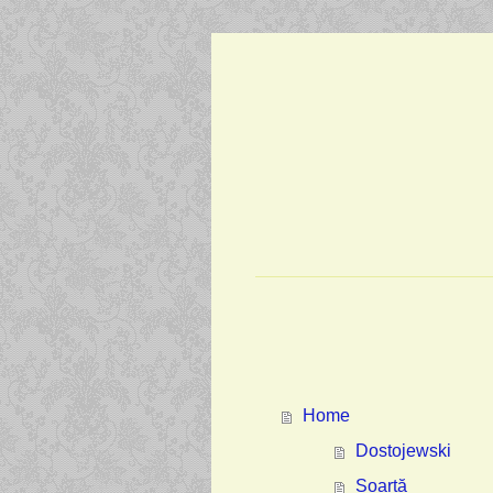
Home
Dostojewski
Soartă