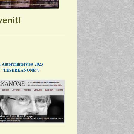
enit!
 Autoreninterview 2023
al "LESERKANONE":